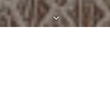
Цель клуба:
Помочь
каждой
участнице воплотить свои
дизайнерские фантазии в выкройку.
Лучшие техники и секреты от
эксперта с 35
летним стаже
м
, которые помогут получать
точные выкройки без примерок и подгонок на
любые фигуры.