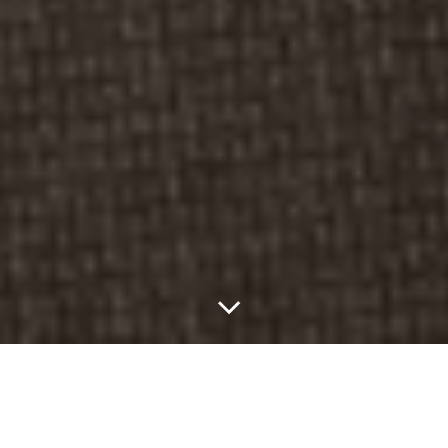
Запатентованный курс
Галии Злачевской